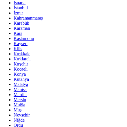
Isparta
İstanbul
İzmir
Kahramanmaraş
Karabük
Karaman
Kars
Kastamonu
Kayseri
Kilis
Kırıkkale
Kırklareli
Kırşehir
Kocaeli
Konya
Kütahya
Malatya
Manisa
Mardin
Mersin
Muğla
Muş
Nevşehir
Niğde
Ordu