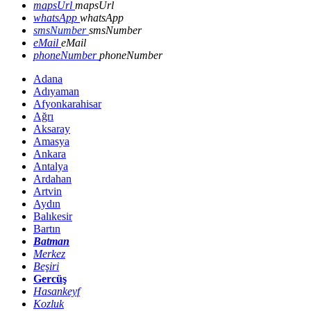
mapsUrl
mapsUrl
whatsApp
whatsApp
smsNumber
smsNumber
eMail
eMail
phoneNumber
phoneNumber
Adana
Adıyaman
Afyonkarahisar
Ağrı
Aksaray
Amasya
Ankara
Antalya
Ardahan
Artvin
Aydın
Balıkesir
Bartın
Batman
Merkez
Beşiri
Gercüş
Hasankeyf
Kozluk