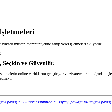
şletmeleri
 yüksek müşteri memnuniyetine sahip yerel işletmeleri ekliyoruz.
ş
 Seçkin ve Güvenilir.
 işletmelerin online varlıklarını geliştiriyor ve ziyaretçilerin doğrudan
etmektir.
fayı paylaşın: Twitterhesabınızda bu sayfayı paylaşın
Bu sayfayı paylaş