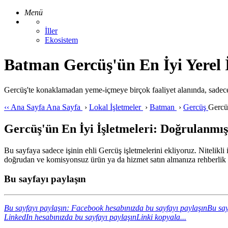
Menü
İller
Ekosistem
Batman Gercüş'ün En İyi Yerel İ
Gercüş'te konaklamadan yeme-içmeye birçok faaliyet alanında, sadece
‹‹
Ana Sayfa
Ana Sayfa
›
Lokal İşletmeler
›
Batman
›
Gercüş
Gercü
Gercüş'ün En İyi İşletmeleri: Doğrulanmış,
Bu sayfaya sadece işinin ehli Gercüş işletmelerini ekliyoruz. Nitelikli
doğrudan ve komisyonsuz ürün ya da hizmet satın almanıza rehberlik 
Bu sayfayı paylaşın
Bu sayfayı paylaşın: Facebook hesabınızda bu sayfayı paylaşın
Bu say
LinkedIn hesabınızda bu sayfayı paylaşın
Linki kopyala...