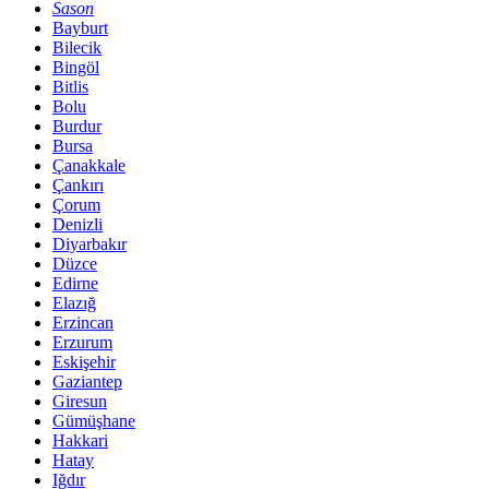
Sason
Bayburt
Bilecik
Bingöl
Bitlis
Bolu
Burdur
Bursa
Çanakkale
Çankırı
Çorum
Denizli
Diyarbakır
Düzce
Edirne
Elazığ
Erzincan
Erzurum
Eskişehir
Gaziantep
Giresun
Gümüşhane
Hakkari
Hatay
Iğdır