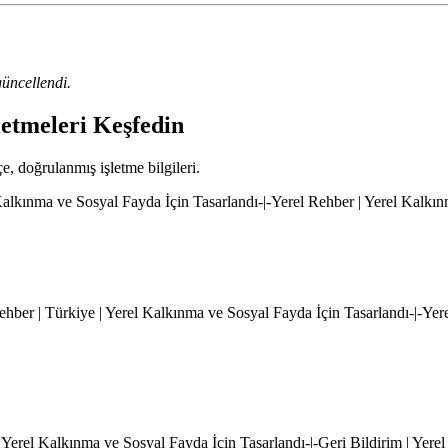
üncellendi.
letmeleri Keşfedin
çe, doğrulanmış işletme bilgileri.
l Kalkınma ve Sosyal Fayda İçin Tasarlandı-|-Yerel Rehber | Yerel Kalkı
hber | Türkiye | Yerel Kalkınma ve Sosyal Fayda İçin Tasarlandı-|-Yer
 Yerel Kalkınma ve Sosyal Fayda İçin Tasarlandı-|-Geri Bildirim | Yere