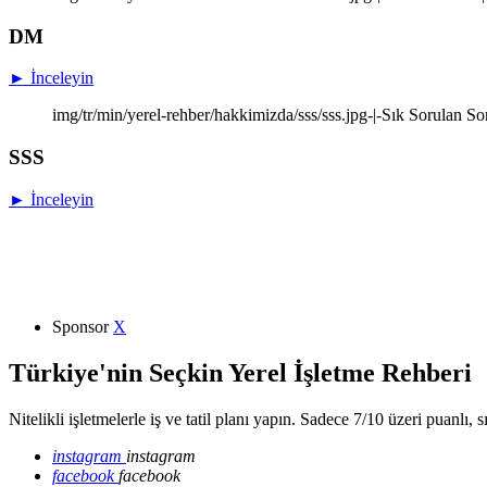
DM
► İnceleyin
img/tr/min/yerel-rehber/hakkimizda/sss/sss.jpg-|-Sık Sorulan So
SSS
► İnceleyin
Sponsor
X
Türkiye'nin Seçkin Yerel İşletme Rehberi
Nitelikli işletmelerle iş ve tatil planı yapın. Sadece 7/10 üzeri puanlı, 
instagram
instagram
facebook
facebook