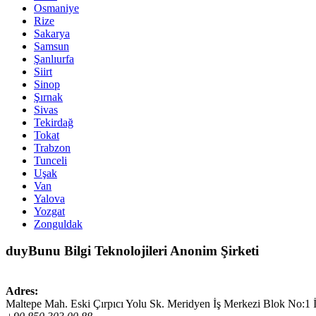
Osmaniye
Rize
Sakarya
Samsun
Şanlıurfa
Siirt
Sinop
Şırnak
Sivas
Tekirdağ
Tokat
Trabzon
Tunceli
Uşak
Van
Yalova
Yozgat
Zonguldak
duyBunu Bilgi Teknolojileri Anonim Şirketi
Adres:
Maltepe Mah. Eski Çırpıcı Yolu Sk. Meridyen İş Merkezi Blok No:1 