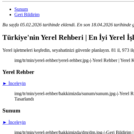
Sunum
Geri Bildirim
Bu sayfa 05.02.2026 tarihinde eklendi. En son 18.04.2026 tarihinde g
Türkiye'nin Yerel Rehberi | En İyi Yerel İş
Yerel işletmeleri keşfedin, seyahatinizi güvenle planlayın. 81 il, 973 il
img/tr/min/yerel-rehber/yerel-rehber.jpg-|-Yerel Rehber | Yere
Yerel Rehber
► İnceleyin
img/tr/min/yerel-rehber/hakkimizda/sunum/sunum.jpg-|-Yerel Re
Tasarlandı
Sunum
► İnceleyin
img/tr/min/yerel-rehber/hakkimizda/dm/dm.jpg-|-Geri Bildirim |