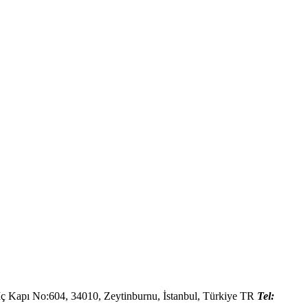
İç Kapı No:604,
34010
,
Zeytinburnu, İstanbul
,
Türkiye
TR
Tel: