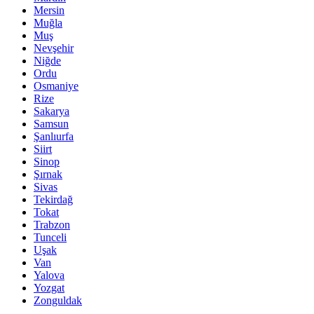
Mersin
Muğla
Muş
Nevşehir
Niğde
Ordu
Osmaniye
Rize
Sakarya
Samsun
Şanlıurfa
Siirt
Sinop
Şırnak
Sivas
Tekirdağ
Tokat
Trabzon
Tunceli
Uşak
Van
Yalova
Yozgat
Zonguldak