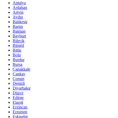
Antalya
Ardahan
Artvin
Aydın
Balıkesir
Bartın
Batman
Bayburt
Bilecik
Bingöl
Bitlis
Bolu
Burdur
Bursa
Çanakkale
Çankırı
Çorum
Denizli
Diyarbakır
Düzce
Edirne
Elazığ
Erzincan
Erzurum
Eskişehir