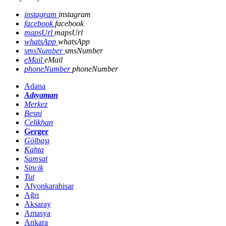
instagram
instagram
facebook
facebook
mapsUrl
mapsUrl
whatsApp
whatsApp
smsNumber
smsNumber
eMail
eMail
phoneNumber
phoneNumber
Adana
Adıyaman
Merkez
Besni
Çelikhan
Gerger
Gölbaşı
Kahta
Samsat
Sincik
Tut
Afyonkarahisar
Ağrı
Aksaray
Amasya
Ankara