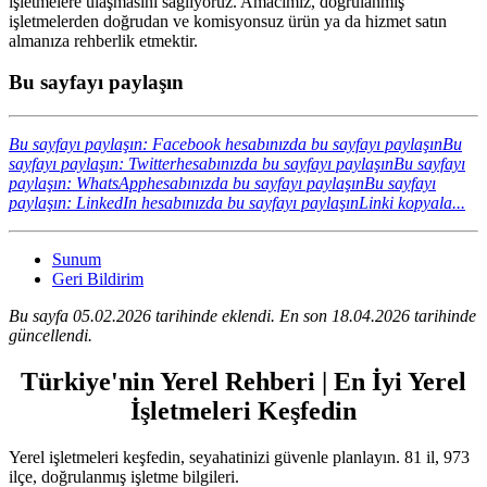
işletmelere ulaşmasını sağlıyoruz. Amacımız, doğrulanmış
işletmelerden doğrudan ve komisyonsuz ürün ya da hizmet satın
almanıza rehberlik etmektir.
Bu sayfayı paylaşın
Bu sayfayı paylaşın: Facebook hesabınızda bu sayfayı paylaşın
Bu
sayfayı paylaşın: Twitterhesabınızda bu sayfayı paylaşın
Bu sayfayı
paylaşın: WhatsApphesabınızda bu sayfayı paylaşın
Bu sayfayı
paylaşın: LinkedIn hesabınızda bu sayfayı paylaşın
Linki kopyala...
Sunum
Geri Bildirim
Bu sayfa 05.02.2026 tarihinde eklendi. En son 18.04.2026 tarihinde
güncellendi.
Türkiye'nin Yerel Rehberi | En İyi Yerel
İşletmeleri Keşfedin
Yerel işletmeleri keşfedin, seyahatinizi güvenle planlayın. 81 il, 973
ilçe, doğrulanmış işletme bilgileri.