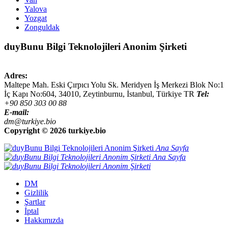
Yalova
Yozgat
Zonguldak
duyBunu Bilgi Teknolojileri Anonim Şirketi
Adres:
Maltepe Mah. Eski Çırpıcı Yolu Sk. Meridyen İş Merkezi Blok No:1
İç Kapı No:604,
34010
,
Zeytinburnu, İstanbul
,
Türkiye
TR
Tel:
+90 850 303 00 88
E-mail:
dm@turkiye.bio
Copyright ©
2026 turkiye.bio
Ana Sayfa
Ana Sayfa
DM
Gizlilik
Şartlar
İptal
Hakkımızda