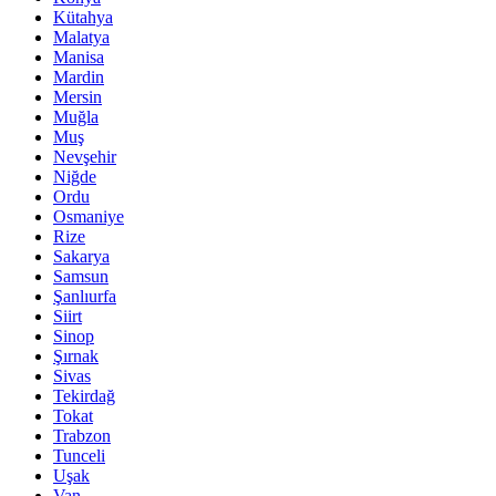
Kütahya
Malatya
Manisa
Mardin
Mersin
Muğla
Muş
Nevşehir
Niğde
Ordu
Osmaniye
Rize
Sakarya
Samsun
Şanlıurfa
Siirt
Sinop
Şırnak
Sivas
Tekirdağ
Tokat
Trabzon
Tunceli
Uşak
Van