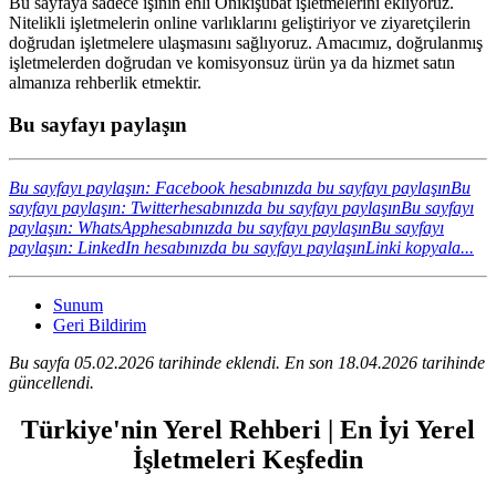
Bu sayfaya sadece işinin ehli Onikişubat işletmelerini ekliyoruz.
Nitelikli işletmelerin online varlıklarını geliştiriyor ve ziyaretçilerin
doğrudan işletmelere ulaşmasını sağlıyoruz. Amacımız, doğrulanmış
işletmelerden doğrudan ve komisyonsuz ürün ya da hizmet satın
almanıza rehberlik etmektir.
Bu sayfayı paylaşın
Bu sayfayı paylaşın: Facebook hesabınızda bu sayfayı paylaşın
Bu
sayfayı paylaşın: Twitterhesabınızda bu sayfayı paylaşın
Bu sayfayı
paylaşın: WhatsApphesabınızda bu sayfayı paylaşın
Bu sayfayı
paylaşın: LinkedIn hesabınızda bu sayfayı paylaşın
Linki kopyala...
Sunum
Geri Bildirim
Bu sayfa 05.02.2026 tarihinde eklendi. En son 18.04.2026 tarihinde
güncellendi.
Türkiye'nin Yerel Rehberi | En İyi Yerel
İşletmeleri Keşfedin