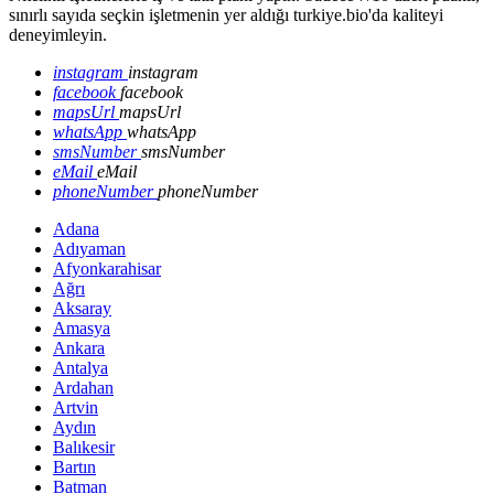
sınırlı sayıda seçkin işletmenin yer aldığı turkiye.bio'da kaliteyi
deneyimleyin.
instagram
instagram
facebook
facebook
mapsUrl
mapsUrl
whatsApp
whatsApp
smsNumber
smsNumber
eMail
eMail
phoneNumber
phoneNumber
Adana
Adıyaman
Afyonkarahisar
Ağrı
Aksaray
Amasya
Ankara
Antalya
Ardahan
Artvin
Aydın
Balıkesir
Bartın
Batman