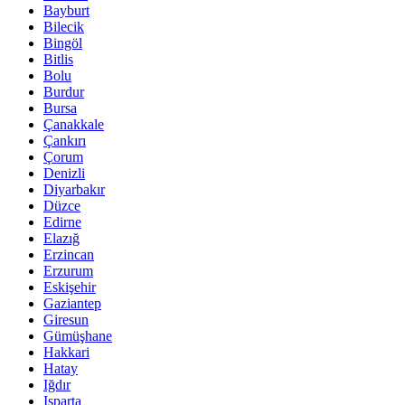
Bayburt
Bilecik
Bingöl
Bitlis
Bolu
Burdur
Bursa
Çanakkale
Çankırı
Çorum
Denizli
Diyarbakır
Düzce
Edirne
Elazığ
Erzincan
Erzurum
Eskişehir
Gaziantep
Giresun
Gümüşhane
Hakkari
Hatay
Iğdır
Isparta