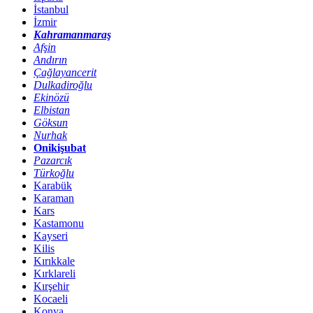
İstanbul
İzmir
Kahramanmaraş
Afşin
Andırın
Çağlayancerit
Dulkadiroğlu
Ekinözü
Elbistan
Göksun
Nurhak
Onikişubat
Pazarcık
Türkoğlu
Karabük
Karaman
Kars
Kastamonu
Kayseri
Kilis
Kırıkkale
Kırklareli
Kırşehir
Kocaeli
Konya