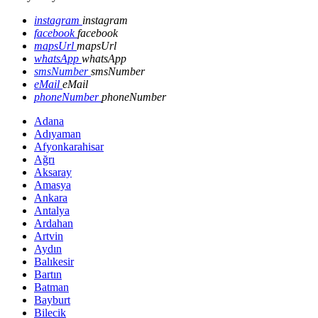
instagram
instagram
facebook
facebook
mapsUrl
mapsUrl
whatsApp
whatsApp
smsNumber
smsNumber
eMail
eMail
phoneNumber
phoneNumber
Adana
Adıyaman
Afyonkarahisar
Ağrı
Aksaray
Amasya
Ankara
Antalya
Ardahan
Artvin
Aydın
Balıkesir
Bartın
Batman
Bayburt
Bilecik