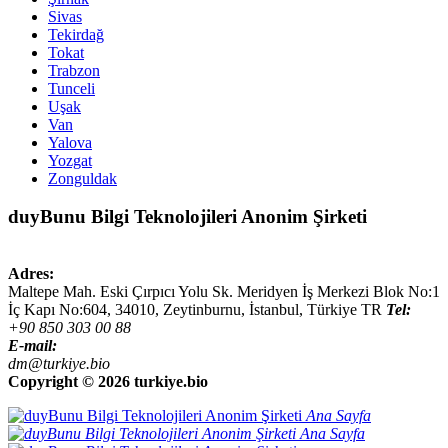
Sivas
Tekirdağ
Tokat
Trabzon
Tunceli
Uşak
Van
Yalova
Yozgat
Zonguldak
duyBunu Bilgi Teknolojileri Anonim Şirketi
Adres:
Maltepe Mah. Eski Çırpıcı Yolu Sk. Meridyen İş Merkezi Blok No:1
İç Kapı No:604,
34010
,
Zeytinburnu, İstanbul
,
Türkiye
TR
Tel:
+90 850 303 00 88
E-mail:
dm@turkiye.bio
Copyright ©
2026 turkiye.bio
Ana Sayfa
Ana Sayfa