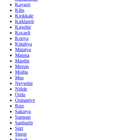
Kayseri
Kilis
Kırıkkale
Kırklareli
Kırşehir
Kocaeli
Konya
Kütahya
Malatya
Manisa
Mardin
Mersin
Muğla
Muş
Nevşehir
Niğde
Ordu
Osmaniye
Rize
Sakarya
Samsun
Şanlıurfa
Siirt
Sinop
Şırnak