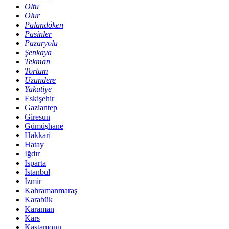
Oltu
Olur
Palandöken
Pasinler
Pazaryolu
Şenkaya
Tekman
Tortum
Uzundere
Yakutiye
Eskişehir
Gaziantep
Giresun
Gümüşhane
Hakkari
Hatay
Iğdır
Isparta
İstanbul
İzmir
Kahramanmaraş
Karabük
Karaman
Kars
Kastamonu