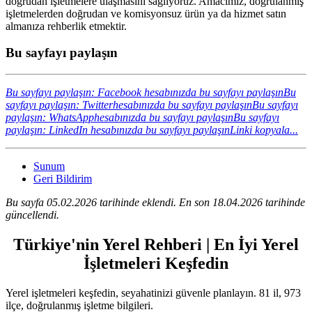
doğrudan işletmelere ulaşmasını sağlıyoruz. Amacımız, doğrulanmış
işletmelerden doğrudan ve komisyonsuz ürün ya da hizmet satın
almanıza rehberlik etmektir.
Bu sayfayı paylaşın
Bu sayfayı paylaşın: Facebook hesabınızda bu sayfayı paylaşın
Bu
sayfayı paylaşın: Twitterhesabınızda bu sayfayı paylaşın
Bu sayfayı
paylaşın: WhatsApphesabınızda bu sayfayı paylaşın
Bu sayfayı
paylaşın: LinkedIn hesabınızda bu sayfayı paylaşın
Linki kopyala...
Sunum
Geri Bildirim
Bu sayfa 05.02.2026 tarihinde eklendi. En son 18.04.2026 tarihinde
güncellendi.
Türkiye'nin Yerel Rehberi | En İyi Yerel
İşletmeleri Keşfedin
Yerel işletmeleri keşfedin, seyahatinizi güvenle planlayın. 81 il, 973
ilçe, doğrulanmış işletme bilgileri.