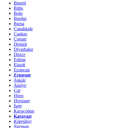
Bingöl
Bitlis
Bolu
Burdur
Bursa
Çanakkale
Çankırı
Çorum
Denizli
Diyarbakır
Düzce
Edirne
Elazığ
Erzincan
Erzurum
Aşkale
Aziziye
Çat
Hınıs
Horasan
İspir
Karaçoban
Karayazı
Köprüköy
Narman