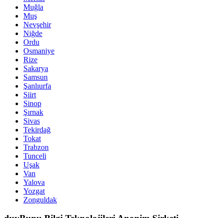
Muğla
Muş
Nevşehir
Niğde
Ordu
Osmaniye
Rize
Sakarya
Samsun
Şanlıurfa
Siirt
Sinop
Şırnak
Sivas
Tekirdağ
Tokat
Trabzon
Tunceli
Uşak
Van
Yalova
Yozgat
Zonguldak