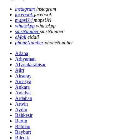
instagram
instagram
facebook
facebook
mapsUrl
mapsUrl
whatsApp
whatsApp
smsNumber
smsNumber
eMail
eMail
phoneNumber
phoneNumber
Adana
Adıyaman
Afyonkarahisar
Ağrı
Aksaray
Amasya
Ankara
Antalya
Ardahan
Artvin
Aydın
Balıkesir
Bartın
Batman
Bayburt
Bilecik