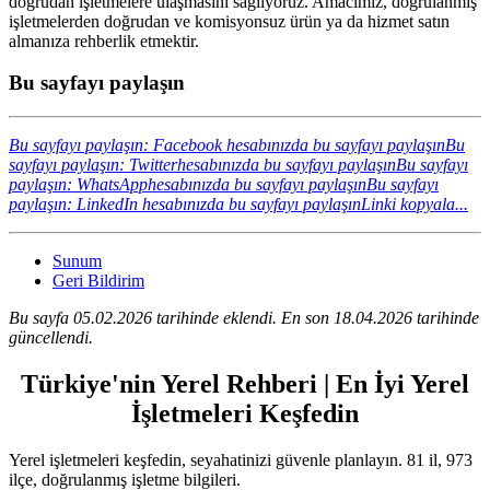
doğrudan işletmelere ulaşmasını sağlıyoruz. Amacımız, doğrulanmış
işletmelerden doğrudan ve komisyonsuz ürün ya da hizmet satın
almanıza rehberlik etmektir.
Bu sayfayı paylaşın
Bu sayfayı paylaşın: Facebook hesabınızda bu sayfayı paylaşın
Bu
sayfayı paylaşın: Twitterhesabınızda bu sayfayı paylaşın
Bu sayfayı
paylaşın: WhatsApphesabınızda bu sayfayı paylaşın
Bu sayfayı
paylaşın: LinkedIn hesabınızda bu sayfayı paylaşın
Linki kopyala...
Sunum
Geri Bildirim
Bu sayfa 05.02.2026 tarihinde eklendi. En son 18.04.2026 tarihinde
güncellendi.
Türkiye'nin Yerel Rehberi | En İyi Yerel
İşletmeleri Keşfedin
Yerel işletmeleri keşfedin, seyahatinizi güvenle planlayın. 81 il, 973
ilçe, doğrulanmış işletme bilgileri.