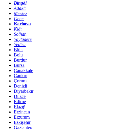
Bingöl
Adaklı
Merkez
Genç
Karlıova
Kiğı
Solhan
Yayladere
Yedisu
Bitlis
Bolu
Burdur
Bursa
Çanakkale
Çankırı
Çorum
Denizli
Diyarbakır
Düzce
Edirne
Elazığ
Erzincan
Erzurum
Eskişehir
Gaziantep