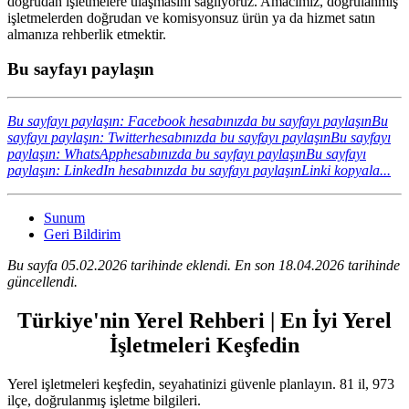
doğrudan işletmelere ulaşmasını sağlıyoruz. Amacımız, doğrulanmış
işletmelerden doğrudan ve komisyonsuz ürün ya da hizmet satın
almanıza rehberlik etmektir.
Bu sayfayı paylaşın
Bu sayfayı paylaşın: Facebook hesabınızda bu sayfayı paylaşın
Bu
sayfayı paylaşın: Twitterhesabınızda bu sayfayı paylaşın
Bu sayfayı
paylaşın: WhatsApphesabınızda bu sayfayı paylaşın
Bu sayfayı
paylaşın: LinkedIn hesabınızda bu sayfayı paylaşın
Linki kopyala...
Sunum
Geri Bildirim
Bu sayfa 05.02.2026 tarihinde eklendi. En son 18.04.2026 tarihinde
güncellendi.
Türkiye'nin Yerel Rehberi | En İyi Yerel
İşletmeleri Keşfedin
Yerel işletmeleri keşfedin, seyahatinizi güvenle planlayın. 81 il, 973
ilçe, doğrulanmış işletme bilgileri.