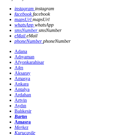
instagram
instagram
facebook
facebook
mapsUrl
mapsUrl
whatsApp
whatsApp
smsNumber
smsNumber
eMail
eMail
phoneNumber
phoneNumber
Adana
Adıyaman
Afyonkarahisar
Ağrı
Aksaray
Amasya
Ankara
Antalya
Ardahan
Artvin
Aydın
Balıkesir
Bartın
Amasra
Merkez
Kurucaşile