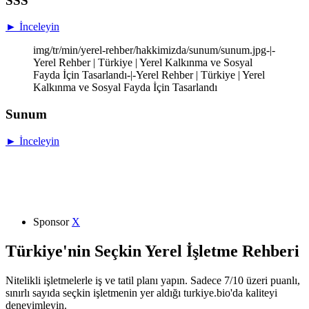
SSS
► İnceleyin
img/tr/min/yerel-rehber/hakkimizda/sunum/sunum.jpg-|-
Yerel Rehber | Türkiye | Yerel Kalkınma ve Sosyal
Fayda İçin Tasarlandı-|-Yerel Rehber | Türkiye | Yerel
Kalkınma ve Sosyal Fayda İçin Tasarlandı
Sunum
► İnceleyin
Sponsor
X
Türkiye'nin Seçkin Yerel İşletme Rehberi
Nitelikli işletmelerle iş ve tatil planı yapın. Sadece 7/10 üzeri puanlı,
sınırlı sayıda seçkin işletmenin yer aldığı turkiye.bio'da kaliteyi
deneyimleyin.