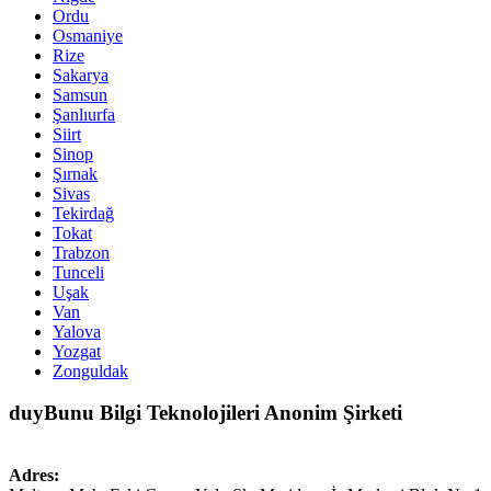
Ordu
Osmaniye
Rize
Sakarya
Samsun
Şanlıurfa
Siirt
Sinop
Şırnak
Sivas
Tekirdağ
Tokat
Trabzon
Tunceli
Uşak
Van
Yalova
Yozgat
Zonguldak
duyBunu Bilgi Teknolojileri Anonim Şirketi
Adres: