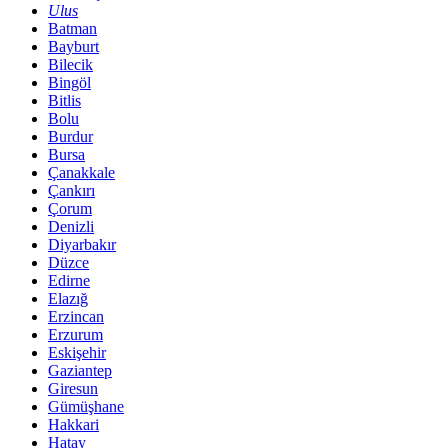
Ulus
Batman
Bayburt
Bilecik
Bingöl
Bitlis
Bolu
Burdur
Bursa
Çanakkale
Çankırı
Çorum
Denizli
Diyarbakır
Düzce
Edirne
Elazığ
Erzincan
Erzurum
Eskişehir
Gaziantep
Giresun
Gümüşhane
Hakkari
Hatay