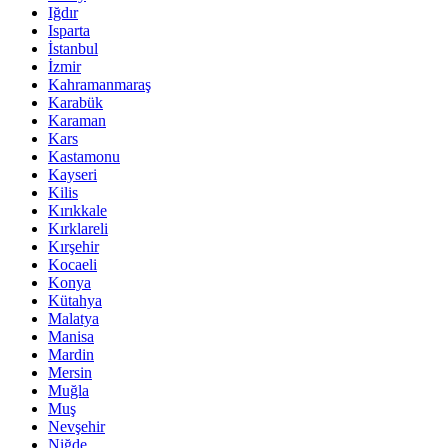
Iğdır
Isparta
İstanbul
İzmir
Kahramanmaraş
Karabük
Karaman
Kars
Kastamonu
Kayseri
Kilis
Kırıkkale
Kırklareli
Kırşehir
Kocaeli
Konya
Kütahya
Malatya
Manisa
Mardin
Mersin
Muğla
Muş
Nevşehir
Niğde